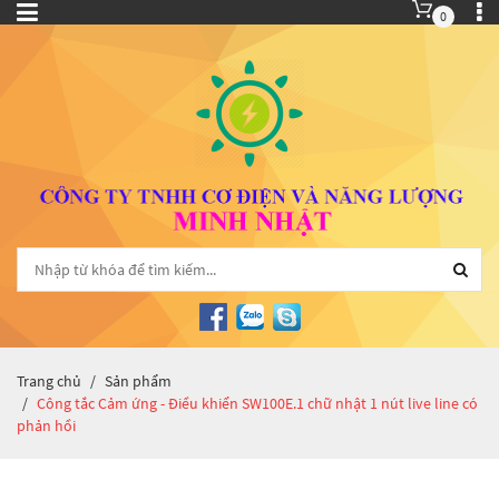
0
Trang chủ
Sản phẩm
Công tắc Cảm ứng - Điều khiển SW100E.1 chữ nhật 1 nút live line có
phản hồi