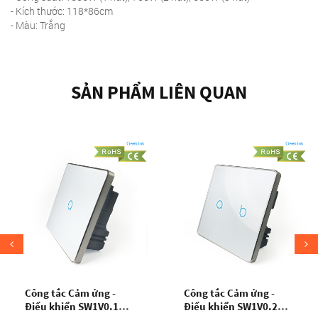
- Kích thước: 118*86cm
- Màu: Trắng
SẢN PHẨM LIÊN QUAN
Cho vào giỏ
Cho vào giỏ
Công tắc Cảm ứng -
Công tắc Cảm ứng -
Điều khiển SW1V0.1
Điều khiển SW1V0.2