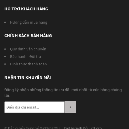
HỖ TRỢ KHÁCH HÀNG
Hướng dẫn mua hàng
CHÍNH SÁCH BÁN HÀNG
Quy định vận chuyển
Bảo hành - Đổi trả
Hình thức thanh toán
NHẬN TIN KHUYẾN MÃI
Đăng ký nhận những thông tin ưu đãi mới nhất từ cửa hàng chúng
tôi.
© Bản quyền thuộc về MinhNhatMEE
Thiet Ke Web
Bởi
123Corp