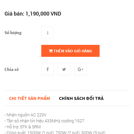
Giá bán: 1,190,000 VND
Số lượng
THÊM VÀO GIỎ HÀNG
Chia sẻ
CHI TIẾT SẢN PHẨM
CHÍNH SÁCH ĐỔI TRẢ
- Nhận nguồn AC 220V
- Tần số nhận tín hiệu 433MHz coding 1527
- Hỗ trợ: STK & SRM
- Công suất: 1500W (1 nút), 750W (2 nút), 500W (3 nút)